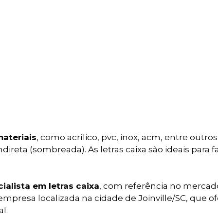
materiais
, como acrílico, pvc, inox, acm, entre outro
ireta (sombreada). As letras caixa são ideais para fa
ialista em letras caixa
, com referência no mercad
resa localizada na cidade de Joinville/SC, que of
l.